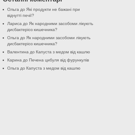
Ольга
до
Які продукти не бажані при
відчутті печії?
Лариса
до
Як народними засобоми лікують
дисбактеріоз кишечника?
Ольга
до
Як народними засобоми лікують
дисбактеріоз кишечника?
Валентина
до
Капуста з медом від кашлю
Карина
до
Печена цибуля від фурункулів
Ольга
до
Капуста з медом від кашлю