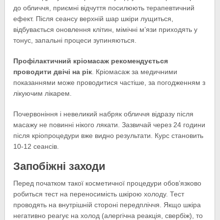
до обличчя, приємні відчуття посилюють терапевтичний
ефект. Після сеансу верхній шар шкіри лущиться,
відбувається оновлення клітин, мімічні м’язи приходять у
тонус, запальні процеси зупиняються.
Профілактичний кріомасаж рекомендується
проводити двічі на рік
. Кріомасаж за медичними
показаннями може проводитися частіше, за погодженням з
лікуючим лікарем.
Почервоніння і невеликий набряк обличчя відразу після
масажу не повинні нікого лякати. Зазвичай через 24 години
після кріопроцедури вже видно результати. Курс становить
10-12 сеансів.
Запобіжні заходи
Перед початком такої косметичної процедури обов’язково
робиться тест на переносимість шкірою холоду. Тест
проводять на внутрішній стороні передпліччя. Якщо шкіра
негативно реагує на холод (алергічна реакція, свербіж), то