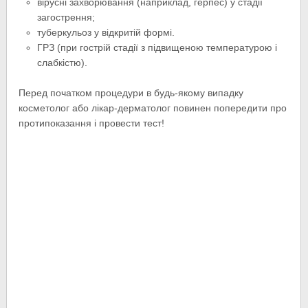
вірусні захворювання (наприклад, герпес) у стадії
загострення;
туберкульоз у відкритій формі.
ГРЗ (при гострій стадії з підвищеною температурою і
слабкістю).
Перед початком процедури в будь-якому випадку
косметолог або лікар-дерматолог повинен попередити про
протипоказання і провести тест!