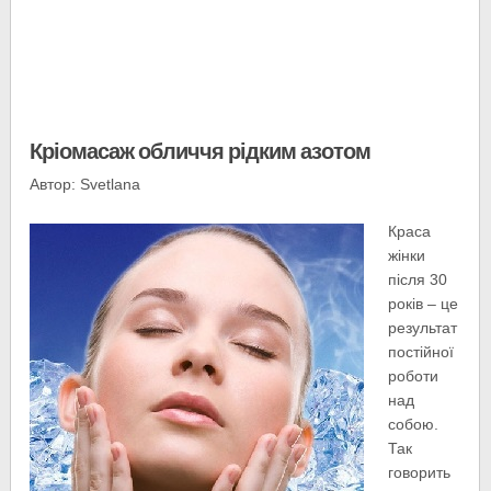
Кріомасаж обличчя рідким азотом
Автор: Svetlana
Краса
жінки
після 30
років – це
результат
постійної
роботи
над
собою.
Так
говорить