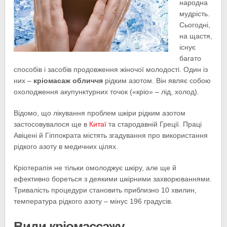
народна
мудрість.
Сьогодні,
на щастя,
існує
багато
способів і засобів продовження жіночої молодості. Один із
них –
кріомасаж обличчя
рідким азотом. Він являє собою
охолодження акупунктурних точок («кріо» – лід, холод).
Відомо, що лікування проблем шкіри рідким азотом
застосовувалося ще в
Китаї
та стародавній Греції. Праці
Авіцені й Гіппократа містять згадування про використання
рідкого азоту в медичних цілях.
Кріотерапія не тільки омолоджує шкіру, але ще й
ефективно бореться з деякими шкірними захворюваннями.
Тривалість процедури становить приблизно 10 хвилин,
температура рідкого азоту – мінус 196 градусів.
Види кріомассажу