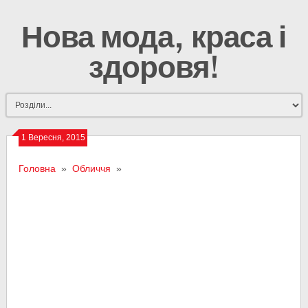
Нова мода, краса і
здоровя!
1 Вересня, 2015
Головна
»
Обличчя
»