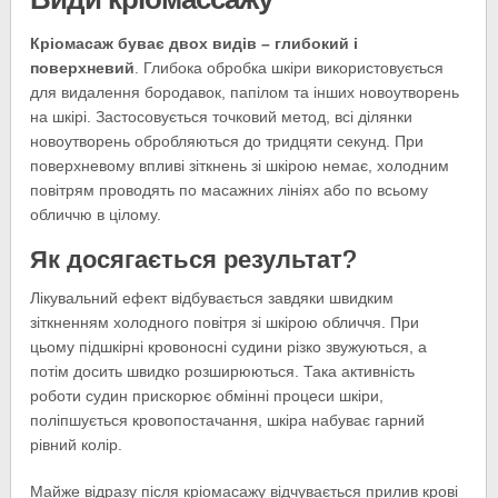
Кріомасаж буває двох видів – глибокий і
поверхневий
. Глибока обробка шкіри використовується
для видалення бородавок, папілом та інших новоутворень
на шкірі. Застосовується точковий метод, всі ділянки
новоутворень обробляються до тридцяти секунд. При
поверхневому впливі зіткнень зі шкірою немає, холодним
повітрям проводять по масажних лініях або по всьому
обличчю в цілому.
Як досягається результат?
Лікувальний ефект відбувається завдяки швидким
зіткненням холодного повітря зі шкірою обличчя. При
цьому підшкірні кровоносні судини різко звужуються, а
потім досить швидко розширюються. Така активність
роботи судин прискорює обмінні процеси шкіри,
поліпшується кровопостачання, шкіра набуває гарний
рівний колір.
Майже відразу після кріомасажу відчувається прилив крові