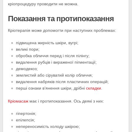
кріопроцедуру проводити не можна.
Показання та протипоказання
Кріотерапія може допомогти при наступних проблемах:
підвищена жирність шкіри, вугрі;
великі пори;
обробка обличчя перед і після пілінгу;
видалення рубців і вираженої пігментації;
демодекоз;
землистий або сіруватий колір обличчя;
видалення набряків після пластичних операцій;
перші ознаки в’янення шкіри, дрібні
складки
.
Кріомасаж
має і протипоказання. Ось деякі з них:
гіпертонія;
епілепсія;
непереносимість холоду шкірою;