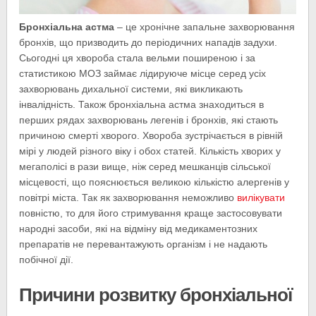
Бронхіальна астма
– це хронічне запальне захворювання
бронхів, що призводить до періодичних нападів задухи.
Сьогодні ця хвороба стала вельми поширеною і за
статистикою МОЗ займає лідируюче місце серед усіх
захворювань дихальної системи, які викликають
інвалідність. Також
бронхіальна астма знаходиться в
перших рядах захворювань легенів і бронхів, які стають
причиною смерті хворого. Хвороба зустрічається в рівній
мірі у людей різного віку і обох статей. Кількість хворих у
мегаполісі в рази вище, ніж серед мешканців сільської
місцевості, що пояснюється великою кількістю алергенів у
повітрі міста. Так як захворювання неможливо
вилікувати
повністю, то для його стримування краще застосовувати
народні засоби, які на відміну від медикаментозних
препаратів не перевантажують організм і не надають
побічної дії.
Причини розвитку бронхіальної