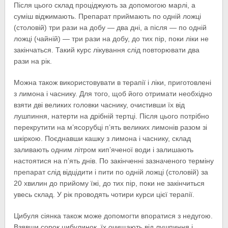
Після цього склад проціджують за допомогою марлі, а
суміш віджимають. Препарат приймають по одній ложці
(столовій) три рази на добу — два дні, а після — по одній
ложці (чайній) — три рази на добу, до тих пір, поки ліки не
закінчаться. Такий курс лікування слід повторювати два
рази на рік.
Можна також використовувати в терапії і ліки, приготовлені
з лимона і часнику. Для того, щоб його отримати необхідно
взяти дві великих головки часнику, очистивши їх від
лушпиння, натерти на дрібній тертці. Після цього потрібно
перекрутити на м’ясорубці п’ять великих лимонів разом зі
шкіркою. Поєднавши кашку з лимона і часнику, склад
заливають одним літром кип’яченої води і залишають
настоятися на п’ять днів. По закінченні зазначеного терміну
препарат слід відцідити і пити по одній ложці (столовій) за
20 хвилин до прийому їжі, до тих пір, поки не закінчиться
увесь склад. У рік проводять чотири курси цієї терапії.
Цибуля сіянка також може допомогти впоратися з недугою.
Взявши сорок цибулинок, їх очищають від лушпиння і