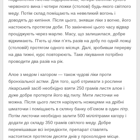
червоного вина і чотири ложки (столові) будь-якого світлого
меду. Потім склад поміщають на невеликий вогонь і
доводять до кипіння. Після цього, знявши ліки з вогню, його
настоюють протягом доби. По закінченні цього часу відвар
проціджують через марлю. Масу, що залишилася, добре
віджимають. П’ють ці ліки п’ять разів на добу по одній ложці
(столовій) протягом одного місяця. Далі, зробивши перерву
на два тижні, курс повторюють. Таке лікування потрібно
проводити два разів на рік.
Алое з медом і кагором — також чудові ліки проти
бронхіальної астми. Для того, щоб отримати з рослини
лікарський засіб необхідно взяти 250 грамів листя алое і
дуже добре протерти його від пилу. Мити листочки не
можна. Після цього листя нарізують ножицями на дрібні
шматочки і поміщають в скляну банку об’ємом в один літр.
Потім листочки необхідно залити 500 мілілітрами кагору і
додати до складу 350 грамів світлого меду. Добре
перемішавши всі інгредієнти, препарат ставлять
настоятися протягом десяти днів у прохолодне місце.