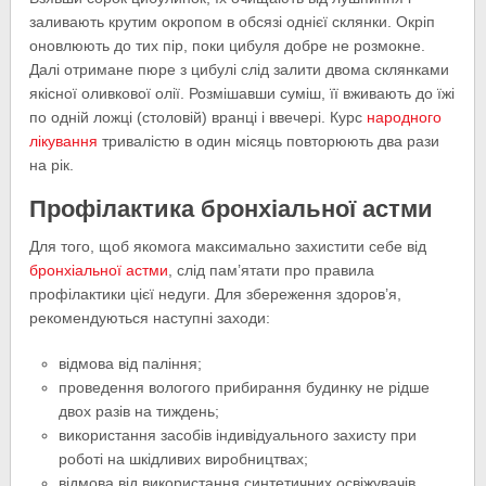
заливають крутим окропом в обсязі однієї склянки. Окріп
оновлюють до тих пір, поки цибуля добре не розмокне.
Далі отримане пюре з цибулі слід залити двома склянками
якісної оливкової олії. Розмішавши суміш, її вживають до їжі
по одній ложці (столовій) вранці і ввечері. Курс
народного
лікування
тривалістю в один місяць повторюють два рази
на рік.
Профілактика бронхіальної астми
Для того, щоб якомога максимально захистити себе від
бронхіальної астми
, слід пам’ятати про правила
профілактики цієї недуги. Для збереження здоров’я,
рекомендуються наступні заходи:
відмова від паління;
проведення вологого прибирання будинку не рідше
двох разів на тиждень;
використання засобів індивідуального захисту при
роботі на шкідливих виробництвах;
відмова від використання синтетичних освіжувачів