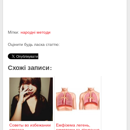
Мітки:
народні методи
Оцінити будь ласка статтю:
Схожі записи:
Советы во избежании
Емфізема легень,
стресcа
симптоми та лікування