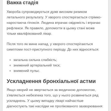
Важка стадія
Хвороба супроводжується дуже високим ризиком
летального результату. У хворого спостерігається стрімко-
наростаюча гіпоксія. Людина втрачає свідомість і втрачає
рефлекси. Як правило, допомогти в цьому стані може
тільки кваліфікований лікар.
Після того як мине напад, у хворого спостерігаються
симптоми пост-приступного періоду. До них відносяться:
загальна сильна слабкість;
знижений артеріальний тиск;
знижений пульс.
Ускладнення бронхіальної астми
Якщо хворий не звертається за медичною допомогою,
з’являється небезпека того, що у нього розвинеться ряд
ускладнень. У цьому випадку лікарі найчастіше
діагностують такі наслідки не пролікованого захворювання: