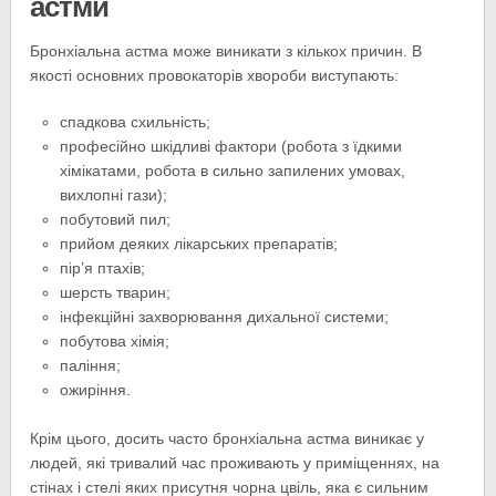
астми
Бронхіальна астма може виникати з кількох причин. В
якості основних провокаторів хвороби виступають:
спадкова схильність;
професійно шкідливі фактори (робота з їдкими
хімікатами, робота в сильно запилених умовах,
вихлопні гази);
побутовий пил;
прийом деяких лікарських препаратів;
пір’я птахів;
шерсть тварин;
інфекційні захворювання дихальної системи;
побутова хімія;
паління;
ожиріння.
Крім цього, досить часто бронхіальна астма виникає у
людей, які тривалий час проживають у приміщеннях, на
стінах і стелі яких присутня чорна цвіль, яка є сильним