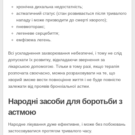
хронічна дихальна недостатність;
астматичний статус (стан розвивається після тривалого
нападу і може призводити до смерті хворого);
пневмоторакс;
легеневе серцебиття;
емфізема легень.
Всі ускладнення захворювання небезпечні, і тому не слід
допускати їх розвитку, відкладаючи звернення за
лікарською допомогою. Тільки в тому разі, якщо терапія
розпочата своєчасно, можна розраховувати на те, що
хворий зможе вести повноцінне життя і не буде повністю
залежати від проявів бронхіальної астми.
Народні засоби для боротьби з
астмою
Народне лікування дуже ефективне, і може без побоювань
застосовуватися протягом тривалого часу.