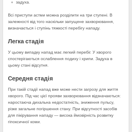
задуха.
Всі приступи астми можна розділити на три ступені. В
залежності від того наскільки запущене захворювання,
визначається і ступінь тяжкості перебігу нападу.
Легка стадія
У цьому випадку напад має легкий перебіг. У хворого
спостерігаються ослаблення подиху і хрипи. Задуха в
цьому стані відсутня.
Середня стадія
При такій стадії напад вже може нести загрозу для життя
хворого. Під час цієї прояви захворювання відзначаються:
наростаюча дихальна недостатність, зниження пульсу,
різке загальне погіршення стану. При відсутності засобів
для пікірування нападу — висока ймовірність розвитку
гіпоксичної коми.