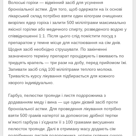
Волоські горіхи — відмінний засіб для усунення
бронхіальної астми. Для того, щоб одержати на їх основі
лікарський склад потрібно взяти один кілограм очищених
визрілих ядер горіха і залити 500 мілілітрами максимально
якісної горілки або медичного спирту, розведеного водою у
співвідношенні 1:1. Після цього слід помістити посуд з
препаратом у темне місце для настоювання на сім днів.
Щодня засіб необхідно струшувати. По закінченні
зазначеного терміну препарат проціджують і вживають по
тридцять крапель — три рази на добу, перед прийомом їжі.
Запивати засіб слід 100 мілілітрами теплого молока.
Тривалість курсу лікування підбирається для кожного
хворого індивідуально.
Гарбуз, пелюстки троянди і листя подорожника з
додаванням меду і вина — ще один дієвий засіб проти
бронхіальної астми. Для проведення лікування потрібно
взяти 500 грамів натертої за допомогою дрібної тертки
м’якоті гарбуза і з’єднати її з 100 грамами висушених
пелюсток троянди. Далі в отриману масу додають сім
подрібнених листків подорожника, чотири склянки сухого