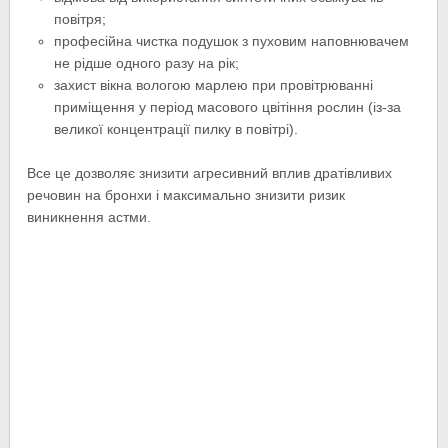
повітря;
професійна чистка подушок з пуховим наповнювачем
не рідше одного разу на рік;
захист вікна вологою марлею при провітрюванні
приміщення у період масового цвітіння рослин (із-за
великої концентрації пилку в повітрі).
Все це дозволяє знизити агресивний вплив дратівливих
речовин на бронхи і максимально знизити ризик
виникнення астми.