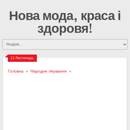
Нова мода, краса і
здоровя!
12 Листопада,
2016
Головна
»
Народне лікування
»