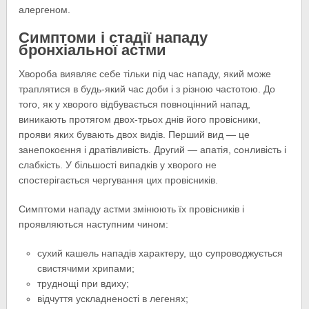
алергеном.
Симптоми і стадії нападу
бронхіальної астми
Хвороба виявляє себе тільки під час нападу, який може
траплятися в будь-який час доби і з різною частотою. До
того, як у хворого відбувається повноцінний напад,
виникають протягом двох-трьох днів його провісники,
прояви яких бувають двох видів. Перший вид — це
занепокоєння і дратівливість. Другий — апатія, сонливість і
слабкість. У більшості випадків у хворого не
спостерігається чергування цих провісників.
Симптоми нападу астми змінюють їх провісників і
проявляються наступним чином:
сухий кашель нападів характеру, що супроводжується
свистячими хрипами;
труднощі при вдиху;
відчуття ускладненості в легенях;