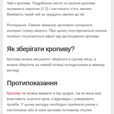
Чай з кропиви. Подрібнене листя та насіння кропиви
заливають окропом (1:3) і настоюють п’ять хвилин.
Вживають такий чай за тридцять хвилин до їжі.
Розтирання. Свіжою зірваною кропивою натирають
поперек і спину хворого. При цьому спостерігається сильне
печіння і посилюється ефект від застосування кропиви.
Як зберігати кропиву?
Кропиву можна висушити і зберігати в сухому місці, а
можна зберігати на нижній полиці холодильника в свіжому
вигляді.
Протипоказання
Кропиву
не можна вживати в їжу щодня, так як вона має
властивість згортати кров, а відповідно і утворювати
тромби. У цьому випадку необхідно приймати разом з
настоянкою або із чаєм кропиви половинку пігулки