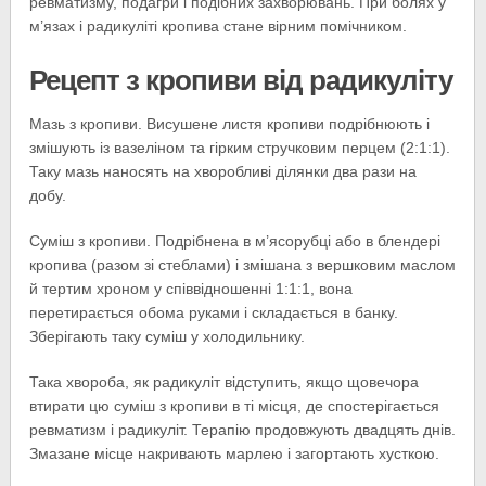
ревматизму, подагри і подібних захворювань. При болях у
м’язах і радикуліті кропива стане вірним помічником.
Рецепт з кропиви від радикуліту
Мазь з кропиви. Висушене листя кропиви подрібнюють і
змішують із вазеліном та гірким стручковим перцем (2:1:1).
Таку мазь наносять на хворобливі ділянки два рази на
добу.
Суміш з кропиви. Подрібнена в м’ясорубці або в блендері
кропива (разом зі стеблами) і змішана з вершковим маслом
й тертим хроном у співвідношенні 1:1:1, вона
перетирається обома руками і складається в банку.
Зберігають таку суміш у холодильнику.
Така хвороба, як радикуліт відступить, якщо щовечора
втирати цю суміш з кропиви в ті місця, де спостерігається
ревматизм і радикуліт. Терапію продовжують двадцять днів.
Змазане місце накривають марлею і загортають хусткою.