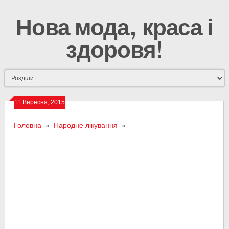
Нова мода, краса і
здоровя!
11 Вересня, 2015
Головна
»
Народне лікування
»