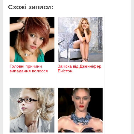
Схожі записи:
Головні причини
Зачіска від Дженніфер
випадання волосся
Еністон