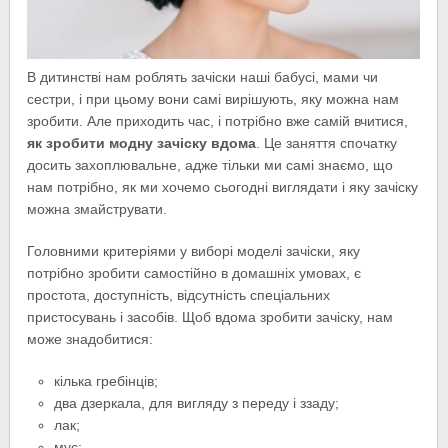
В дитинстві нам роблять зачіски наші бабусі, мами чи
сестри, і при цьому вони самі вирішують, яку можна нам
зробити. Але приходить час, і потрібно вже самій вчитися,
як зробити модну зачіску вдома
. Це заняття спочатку
досить захоплювальне, адже тільки ми самі знаємо,
що
нам потрібно, як ми хочемо сьогодні виглядати і яку зачіску
можна змайструвати.
Головними критеріями у виборі моделі зачіски, яку
потрібно зробити самостійно в домашніх умовах, є
простота, доступність, відсутність спеціальних
пристосувань і засобів. Щоб вдома зробити зачіску, нам
може знадобитися:
кілька гребінців;
два дзеркала, для вигляду з переду і ззаду;
лак;
мус;