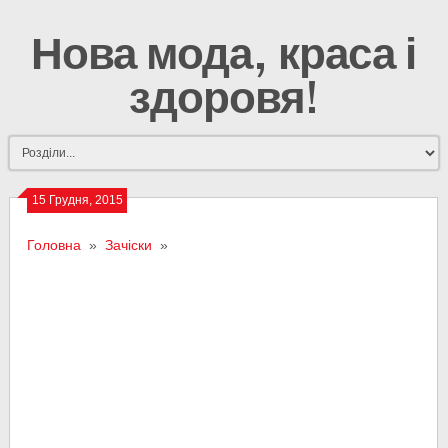
Нова мода, краса і
здоровя!
15 Грудня, 2015
Головна
»
Зачіски
»