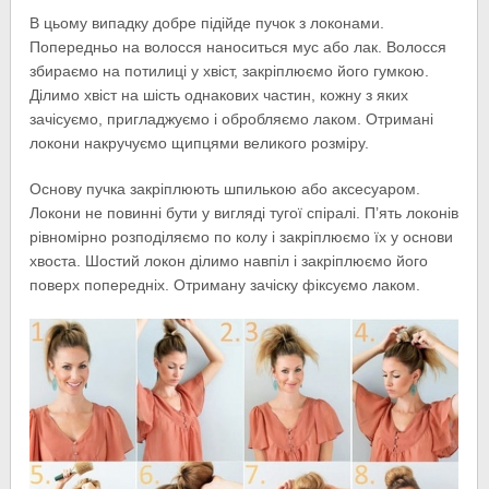
В цьому випадку добре підійде пучок з локонами.
Попередньо на волосся наноситься мус або лак. Волосся
збираємо на потилиці у хвіст, закріплюємо його гумкою.
Ділимо хвіст на шість однакових частин, кожну з яких
зачісуємо, пригладжуємо і обробляємо лаком. Отримані
локони накручуємо щипцями великого розміру.
Основу пучка закріплюють шпилькою або аксесуаром.
Локони не повинні бути у вигляді тугої спіралі. П’ять локонів
рівномірно розподіляємо по колу і закріплюємо їх у основи
хвоста. Шостий локон ділимо навпіл і закріплюємо його
поверх попередніх. Отриману зачіску фіксуємо лаком.