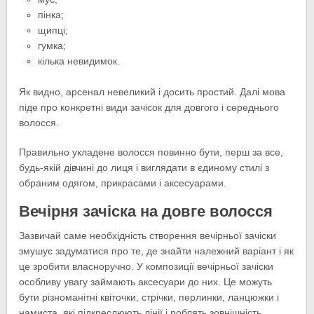
пінка;
щипці;
гумка;
кілька невидимок.
Як видно, арсенал невеликий і досить простий. Далі мова
піде про конкретні види зачісок для довгого і середнього
волосся.
Правильно укладене волосся повинно бути, перш за все,
будь-якій дівчині до лиця і виглядати в єдиному стилі з
обраним одягом, прикрасами і аксесуарами.
Вечірня зачіска на довге волосся
Зазвичай саме необхідність створення вечірньої зачіски
змушує задуматися про те, де знайти належний варіант і як
це зробити власноручно. У композиції вечірньої зачіски
особливу увагу займають аксесуари до них. Це можуть
бути різноманітні квіточки, стрічки, перлинки, ланцюжки і
намиста, які підкреслюють лінії і роблять зовнішність