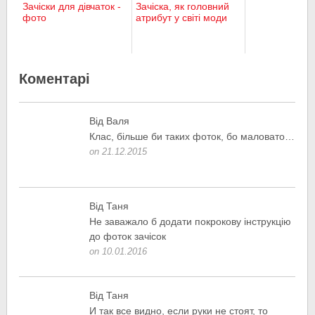
Зачіски для дівчаток -
Зачіска, як головний
фото
атрибут у світі моди
Коментарі
Від Валя
Клас, більше би таких фоток, бо маловато…
on 21.12.2015
Від Таня
Не заважало б додати покрокову інструкцію
до фоток зачісок
on 10.01.2016
Від Таня
И так все видно, если руки не стоят, то