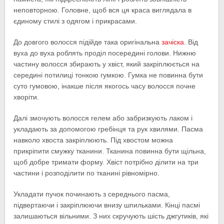
неповторною. Головне, щоб вся ця краса виглядала в
єдиному стилі з одягом і прикрасами.
До довгого волосся підійде така оригінальна
зачіска
. Від
вуха до вуха роблять проділ посередині голови. Нижню
частину волосся збирають у хвіст, який закріплюється на
середині потилиці тонкою гумкою. Гумка не повинна бути
суто гумовою, інакше після якогось часу волосся почне
хворіти.
Далі змочують волосся гелем або забризкують лаком і
укладають за допомогою гребінця та рук хвилями. Пасма
навколо хвоста закріплюють. Під хвостом можна
прикріпити смужку тканини. Тканина повинна бути щільна,
щоб добре тримати форму. Хвіст потрібно ділити на три
частини і розподілити по тканині рівномірно.
Укладати пучок починають з середнього пасма,
підвертаючи і закріплюючи внизу шпильками. Кінці пасмі
залишаються вільними. З них скручують шість джгутиків, які