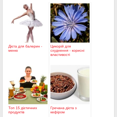
Дієта для балерин -
Цикорій для
меню
схуднення - корисні
властивості
Топ 15 дієтичних
Гречана дієта з
продуктів
кефіром