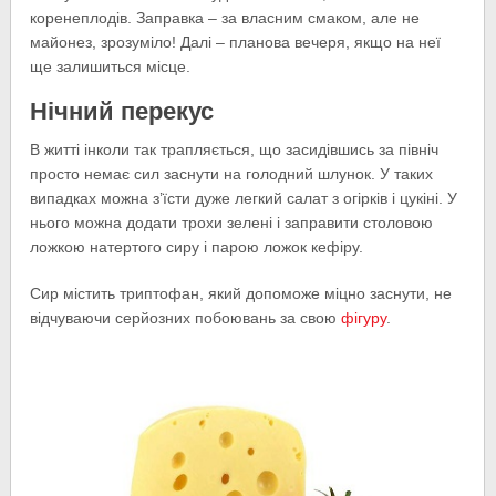
коренеплодів. Заправка – за власним смаком, але не
майонез, зрозуміло! Далі – планова вечеря, якщо на неї
ще залишиться місце.
Нічний перекус
В житті інколи так трапляється, що засидівшись за північ
просто немає сил заснути на голодний шлунок. У таких
випадках можна з’їсти дуже легкий салат з огірків і цукіні. У
нього можна додати трохи зелені і заправити столовою
ложкою натертого сиру і парою ложок кефіру.
Сир містить триптофан, який допоможе міцно заснути, не
відчуваючи серйозних побоювань за свою
фігуру
.