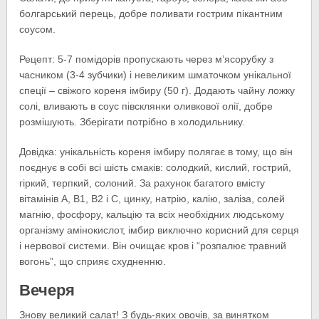
болгарський перець, добре поливати гострим пікантним
соусом.
Рецепт: 5-7 помідорів пропускають через м’ясорубку з
часником (3-4 зубчики) і невеликим шматочком унікальної
спеції – свіжого кореня імбиру (50 г). Додають чайну ложку
солі, вливають в соус півсклянки оливкової олії, добре
розмішують. Зберігати потрібно в холодильнику.
Довідка: унікальність кореня імбиру полягає в тому, що він
поєднує в собі всі шість смаків: солодкий, кислий, гострий,
гіркий, терпкий, солоний. За рахунок багатого вмісту
вітамінів А, В1, В2 і С, цинку, натрію, калію, заліза, солей
магнію, фосфору, кальцію та всіх необхідних людському
організму амінокислот, імбир виключно корисний для серця
і нервової системи. Він очищає кров і “розпалює травний
вогонь”, що сприяє схудненню.
Вечеря
Знову великий салат! З будь-яких овочів, за винятком