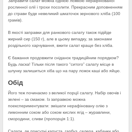
Заправити салат можна однією ложкою нерафінованої
рослинної олії і трохи посолити. Прекрасним доповненням
до страви буде невеликий шматочок зернового хліба (100
грамів).
В якості заправки для ранкового салату також підійде
жирний сир (150 г), але в цьому випадку, за законами
роздільного харчування, вжити салат краще без хліба.
Є бажання продовжити сніданок традиційним порядком?
Будь ласка! Тільки після такого “ситого” салату місце в
шлунку залишиться хіба що на пару ложок каші або яйцю.
Обід
Його теж починаємо з великої порції салату. Набір овочів і
зелені – за смаком. Із заправкою можна
поекспериментувати: змішати нерафіновану олію з
лимонним соком або соком кислих ягід – журавлини,
смородини, сливи (пропорція 1:1).
Салати, де присутні капуста, гарбуз, селера, кабачки або