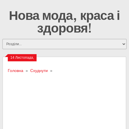
Нова мода, краса і
здоровя!
14 Листопада,
2015
Головна
»
Схуднути
»