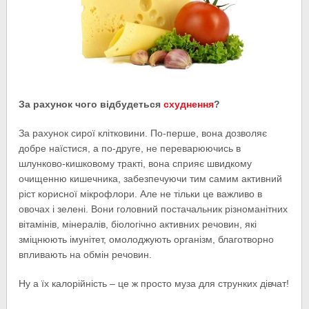
За рахунок чого відбудеться
схуднення
?
За рахунок сирої клітковини. По-перше, вона дозволяє
добре наїстися, а по-друге, не переварюючись в
шлунково-кишковому тракті, вона сприяє швидкому
очищенню кишечника, забезпечуючи тим самим активний
ріст корисної мікрофлори. Але не тільки це важливо в
овочах і зелені. Вони головний постачальник різноманітних
вітамінів, мінералів, біологічно активних речовин, які
зміцнюють імунітет, омолоджують організм, благотворно
впливають на обмін речовин.
Ну а їх калорійність – це ж просто муза для струнких дівчат!