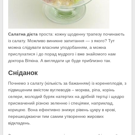
Салатна дієта
проста: кожну щоденну трапезу починають
із салату. Можливо виникне запитання — з якого? Тут
можна слідувати власним уподобанням, а можна
прислухатися і до порад мудрого і вже знайомого нам
доктора Віткіна. А виглядати це буде приблизно так.
Сніданок
Почнемо з салату (кількість за бажанням) із коренеплодів, з
підвищеним вмістом вуглеводів – морква, ріпа, корінь
селери, молодий буряк натертих на дрібній тертці і щедро
присмачений різною зеленню і спеціями, наприклад,
корицею. Вона ефективно знижує рівень цукру в крові,
перешкоджаючи тим самим утворенню жирових
відкладень.